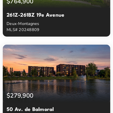
$764,900
261Z-261BZ 19e Avenue
Deux-Montagnes
MLS# 20248809
4
2
Chambres à coucher
Salles de bain
$279,900
50 Av. de Balmoral