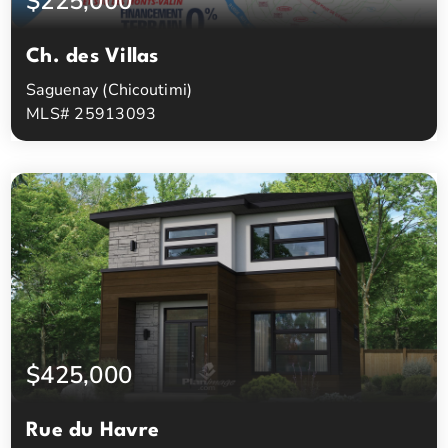
$225,000
Ch. des Villas
Saguenay (Chicoutimi)
MLS# 25913093
0
0
Chambres à coucher
Salles de bain
$425,000
Rue du Havre