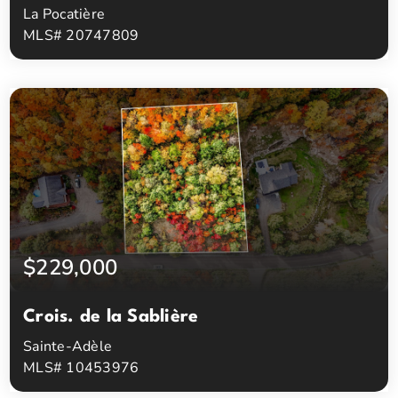
La Pocatière
MLS# 20747809
3
1
Chambres à coucher
Salles de bain
$229,000
Crois. de la Sablière
Sainte-Adèle
MLS# 10453976