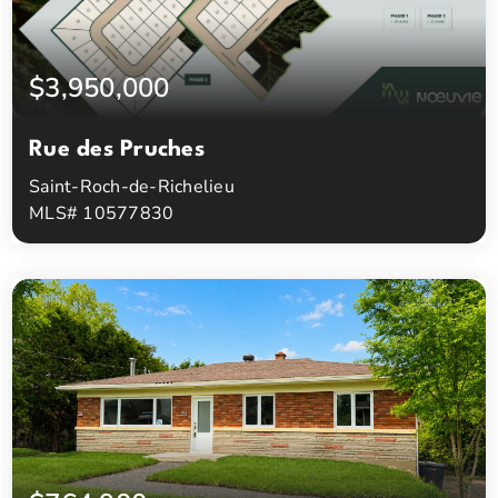
$3,950,000
Rue des Pruches
Saint-Roch-de-Richelieu
MLS# 10577830
0
0
Chambres à coucher
Salles de bain