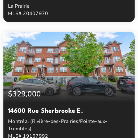
La Prairie
MLS# 20407970
1
1
Chambres à coucher
Salles de bain
$329,000
14600 Rue Sherbrooke E.
Montréal (Rivière-des-Prairies/Pointe-aux-
Trembles)
MLS# 19167992