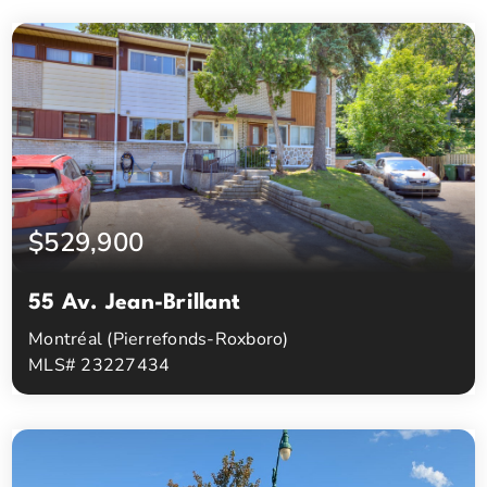
$529,900
55 Av. Jean-Brillant
Montréal (Pierrefonds-Roxboro)
MLS# 23227434
3
1
Chambres à coucher
Salles de bain