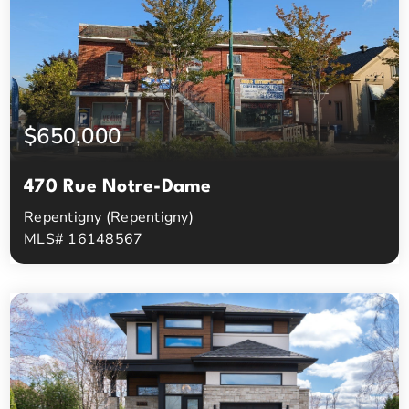
$650,000
470 Rue Notre-Dame
Repentigny (Repentigny)
MLS# 16148567
0
0
Chambres à coucher
Salles de bain