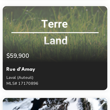
0
0
Chambres à coucher
Salles de bain
$59,900
Rue d'Amay
Laval (Auteuil)
MLS# 17170896
0
0
Chambres à coucher
Salles de bain