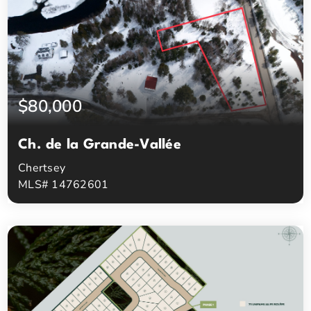
$80,000
Ch. de la Grande-Vallée
Chertsey
MLS# 14762601
0
0
Chambres à coucher
Salles de bain