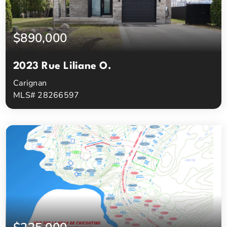
$890,000
2023 Rue Liliane O.
Carignan
MLS# 28266597
3
2
Chambres à coucher
Salles de bain