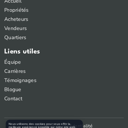
Accueil
Propriétés
Acheteurs
Vendeurs
Quartiers
Liens utiles
Équipe
Carrières
Témoignages
Blogue
Contact
Nous utilisons des cookies pour vous offrir la
Politique de confidentialité
meilleure expérience possible sur notre site web.