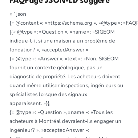
FAQPage JSON-LD suggéré
« `json
{« @context »: »https://schema.org », »@type »: »FAQP
[{« @type »: »Question », »name »: »SIGÉOM
indique-t-il si une maison a un problème de
fondation? », »acceptedAnswer »:
{« @type »: »Answer », »text »: »Non. SIGÉOM
fournit un contexte géologique, pas un
diagnostic de propriété. Les acheteurs doivent
quand même utiliser inspections, ingénieurs ou
spécialistes lorsque des signaux
apparaissent. »}},
{« @type »: »Question », »name »: »Tous les
acheteurs à Montréal devraient-ils engager un
ingénieur? », »acceptedAnswer »: