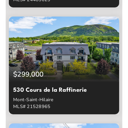
0
0
Chambres à coucher
Salles de bain
$299,000
530 Cours de la Raffinerie
Mont-Saint-Hilaire
MLS# 21528965
1
1
Chambres à coucher
Salles de bain