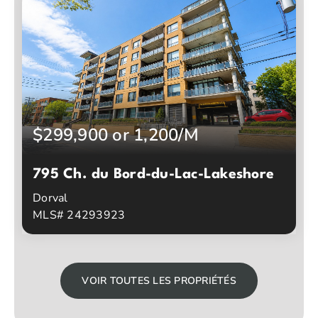
$299,900 or 1,200/M
795 Ch. du Bord-du-Lac-Lakeshore
Dorval
MLS# 24293923
0
1
Chambres à coucher
Salles de bain
VOIR TOUTES LES PROPRIÉTÉS