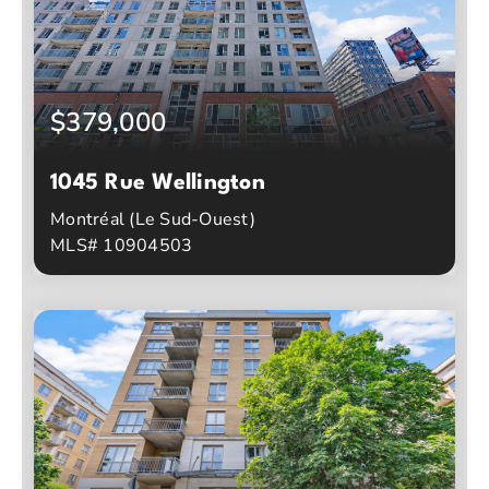
$379,000
1045 Rue Wellington
Montréal (Le Sud-Ouest)
MLS# 10904503
1
1
Chambres à coucher
Salles de bain