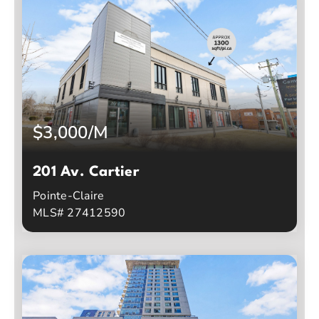
$3,000/M
201 Av. Cartier
Pointe-Claire
MLS# 27412590
0
0
Chambres à coucher
Salles de bain