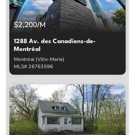
$2,200/M
1288 Av. des Canadiens-de-
Montréal
Montréal (Ville-Marie)
MLS# 26763596
1
1
Chambres à coucher
Salles de bain