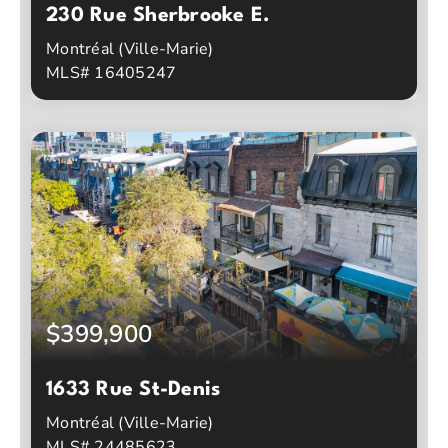
230 Rue Sherbrooke E.
Montréal (Ville-Marie)
MLS# 16405247
1
1
Chambres à coucher
Salles de bain
$399,900
1633 Rue St-Denis
Montréal (Ville-Marie)
MLS# 24485623