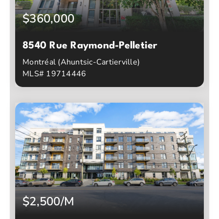
$360,000
8540 Rue Raymond-Pelletier
Montréal (Ahuntsic-Cartierville)
MLS# 19714446
1
1
Chambres à coucher
Salles de bain
$2,500/M