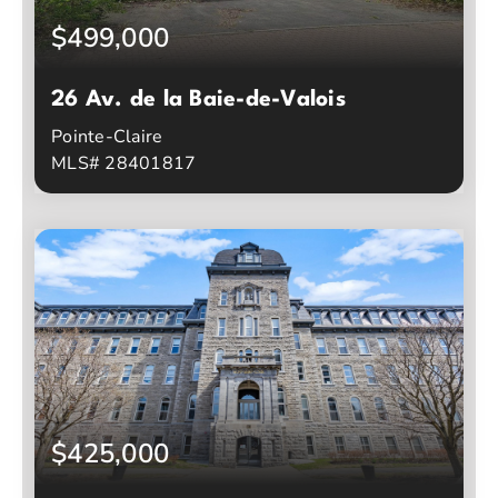
$499,000
26 Av. de la Baie-de-Valois
Pointe-Claire
MLS# 28401817
0
0
Chambres à coucher
Salles de bain
$425,000