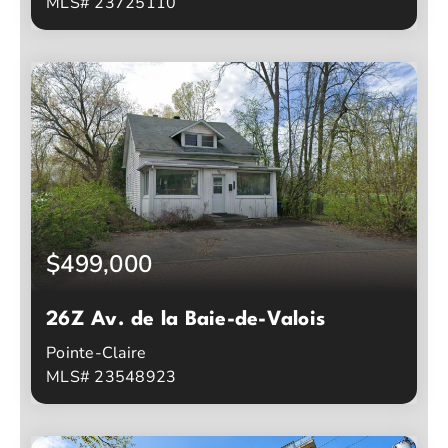
MLS# 23725110
2
1
Chambres à coucher
Salles de bain
$499,000
26Z Av. de la Baie-de-Valois
Pointe-Claire
MLS# 23548923
0
0
Chambres à coucher
Salles de bain