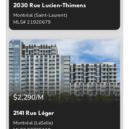
2030 Rue Lucien-Thimens
Montréal (Saint-Laurent)
MLS# 21920679
2
2
Chambres à coucher
Salles de bain
$2,290/M
2141 Rue Léger
Montréal (LaSalle)