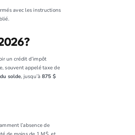
firmés avec les instructions
lié.
 2026?
ir un crédit d’impôt
e, souvent appelé taxe de
du solde
, jusqu’à
875 $
otamment l’absence de
été de moins de 1 M$, et