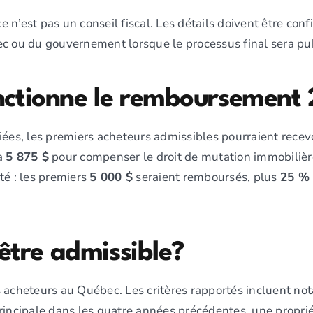
ce n’est pas un conseil fiscal. Les détails doivent être con
c ou du gouvernement lorsque le processus final sera pub
ctionne le remboursement
iées, les premiers acheteurs admissibles pourraient recevo
à
5 875 $
pour compenser le droit de mutation immobilièr
té : les premiers
5 000 $
seraient remboursés, plus
25 % 
être admissible?
s acheteurs au Québec. Les critères rapportés incluent n
rincipale dans les quatre années précédentes, une propri