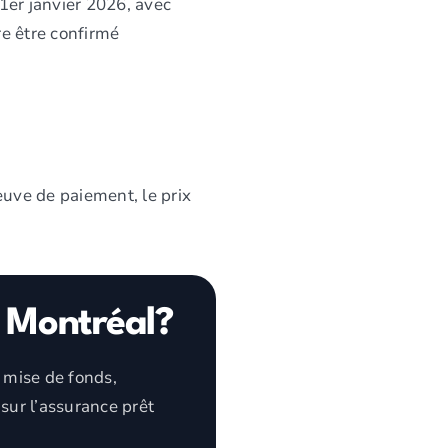
 1er janvier 2026, avec
e être confirmé
reuve de paiement, le prix
à Montréal?
 mise de fonds,
sur l’assurance prêt