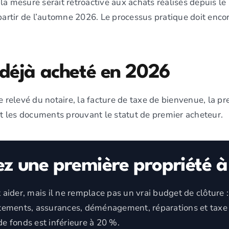
la mesure serait rétroactive aux achats réalisés depuis le
rtir de l’automne 2026. Le processus pratique doit encor
 déjà acheté en 2026
e relevé du notaire, la facture de taxe de bienvenue, la p
 et les documents prouvant le statut de premier acheteur.
ez une première propriété 
ider, mais il ne remplace pas un vrai budget de clôture :
ustements, assurances, déménagement, réparations et taxe 
de fonds est inférieure à 20 %.